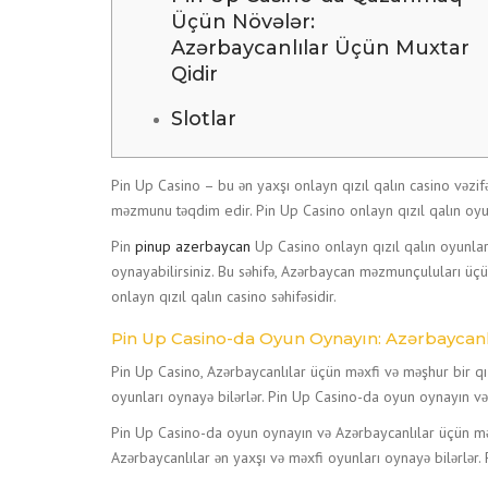
Üçün Növələr:
Azərbaycanlılar Üçün Muxtar
Qidir
Slotlar
Pin Up Casino – bu ən yaxşı onlayn qızıl qalın casino vəzifə
məzmunu təqdim edir. Pin Up Casino onlayn qızıl qalın oyu
Pin
pinup azerbaycan
Up Casino onlayn qızıl qalın oyunları
oynayabilirsiniz. Bu səhifə, Azərbaycan məzmunçuluları ü
onlayn qızıl qalın casino səhifəsidir.
Pin Up Casino-da Oyun Oynayın: Azərbaycanl
Pin Up Casino, Azərbaycanlılar üçün məxfi və məşhur bir qız
oyunları oynayə bilərlər. Pin Up Casino-da oyun oynayın və
Pin Up Casino-da oyun oynayın və Azərbaycanlılar üçün məxf
Azərbaycanlılar ən yaxşı və məxfi oyunları oynayə bilərlər