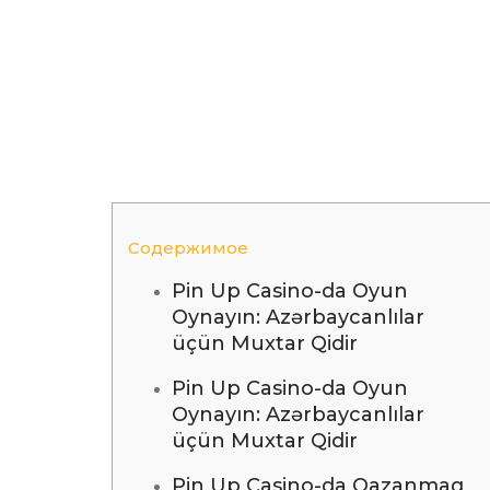
Содержимое
Pin Up Casino-da Oyun
Oynayın: Azərbaycanlılar
üçün Muxtar Qidir
Pin Up Casino-da Oyun
Oynayın: Azərbaycanlılar
üçün Muxtar Qidir
Pin Up Casino-da Qazanmaq