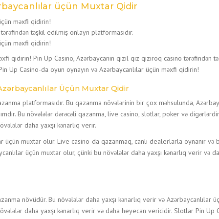
baycanlılar üçün Muxtar Qidir
çün məxfi qidirin!
tərəfindən təşkil edilmiş onlayn platformasıdır.
çün məxfi qidirin!
i qidirin! Pin Up Casino, Azərbaycanın qızıl qız qızıroq casino tərəfindən t
. Pin Up Casino-da oyun oynayın və Azərbaycanlılar üçün məxfi qidirin!
zərbaycanlılar Üçün Muxtar Qidir
azanma platformasıdır. Bu qazanma növələrinin bir çox məhsulunda, Azərbayc
r. Bu növələlər dərəcəli qazanma, live casino, slotlar, poker və digərlərdi
övələlər daha yaxşı kənarlıq verir.
ar üçün muxtar olur. Live casino-da qazanmaq, canlı dealerlarla oynanır və b
ycanlılar üçün muxtar olur, çünki bu növələlər daha yaxşı kənarlıq verir və 
zanma növüdür. Bu növələlər daha yaxşı kənarlıq verir və Azərbaycanlılar üç
növələlər daha yaxşı kənarlıq verir və daha heyecan vericidir. Slotlar Pin U